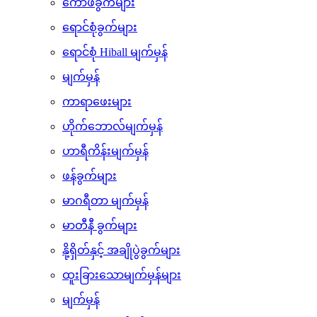
ကော်ဖီခွက်များ
ရောင်စုံခွက်များ
ရောင်စုံ Hiball မျက်မှန်
မျက်မှန်
ကာရာဖေးများ
ဟိုက်ဘောလ်မျက်မှန်
ဟာရီကိန်းမျက်မှန်
ဖန်ခွက်များ
မာဂရီတာ မျက်မှန်
မာတီနီ ခွက်များ
နို့ရှိတ်နှင့် အချိုပွဲခွက်များ
ထူးခြားသောမျက်မှန်များ
မျက်မှန်