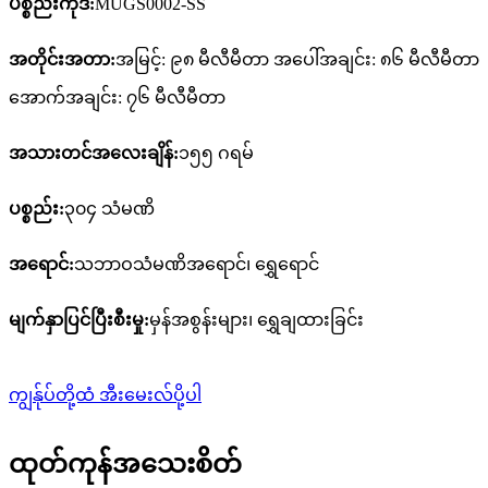
ပစ္စည်းကုဒ်:
MUGS0002-SS
အတိုင်းအတာ:
အမြင့်: ၉၈ မီလီမီတာ အပေါ်အချင်း: ၈၆ မီလီမီတာ
အောက်အချင်း: ၇၆ မီလီမီတာ
အသားတင်အလေးချိန်:
၁၅၅ ဂရမ်
ပစ္စည်း:
၃၀၄ သံမဏိ
အရောင်:
သဘာဝသံမဏိအရောင်၊ ရွှေရောင်
မျက်နှာပြင်ပြီးစီးမှု:
မှန်အစွန်းများ၊ ရွှေချထားခြင်း
ကျွန်ုပ်တို့ထံ အီးမေးလ်ပို့ပါ
ထုတ်ကုန်အသေးစိတ်