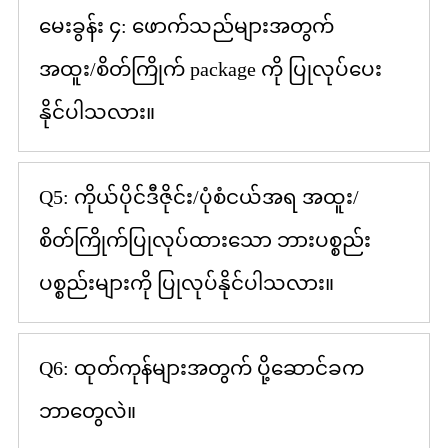
မေးခွန်း ၄: ဖောက်သည်များအတွက်
အထူး/စိတ်ကြိုက် package ကို ပြုလုပ်ပေး
နိုင်ပါသလား။
Q5: ကိုယ်ပိုင်ဒီဇိုင်း/ပုံစံငယ်အရ အထူး/
စိတ်ကြိုက်ပြုလုပ်ထားသော ဘားပစ္စည်း
ပစ္စည်းများကို ပြုလုပ်နိုင်ပါသလား။
Q6: ထုတ်ကုန်များအတွက် ပို့ဆောင်ခက
ဘာတွေလဲ။