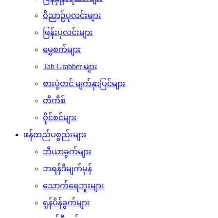
ဝိညာဉ်ပုလင်းများ
ဖြန်းပုလင်းများ
မွှေစက်များ
Tab Grabber များ
စားပွဲတင် မျက်နှာပြင်များ
တီကီစ်
ဝိုင်စင်များ
ဖန်ထည်ပစ္စည်းများ
ဘီယာခွက်များ
ဘရန်ဒီမျက်မှန်
သောက်ရေဘူးများ
ရှန်ပိန်ခွက်များ