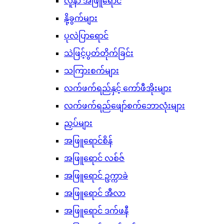
လူနာ အဖြူရောင်
နို့ခွက်များ
ပုလဲပြာရောင်
သဲဖြင့်ပွတ်တိုက်ခြင်း
သကြားစက်များ
လက်ဖက်ရည်နှင့် ကော်ဖီအိုးများ
လက်ဖက်ရည်ဖျော်စက်ဘောလုံးများ
ညှပ်များ
အဖြူရောင်စိန်
အဖြူရောင် လစ်ဇ်
အဖြူရောင် ဥက္ကာခဲ
အဖြူရောင် အီလာ
အဖြူရောင် ဒက်ဖနီ