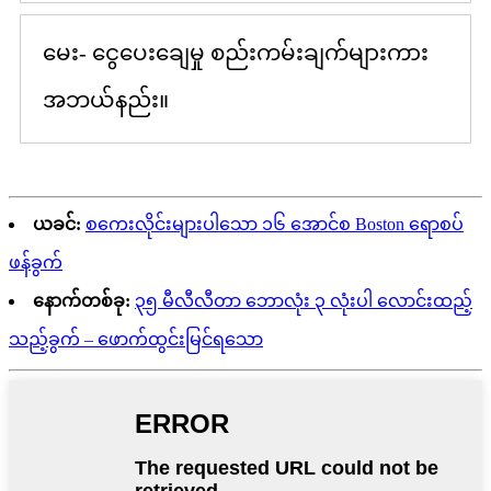
မေး- ငွေပေးချေမှု စည်းကမ်းချက်များကား
အဘယ်နည်း။
ယခင်:
စကေးလိုင်းများပါသော ၁၆ အောင်စ Boston ရောစပ်
ဖန်ခွက်
နောက်တစ်ခု:
၃၅ မီလီလီတာ ဘောလုံး ၃ လုံးပါ လောင်းထည့်
သည့်ခွက် – ဖောက်ထွင်းမြင်ရသော