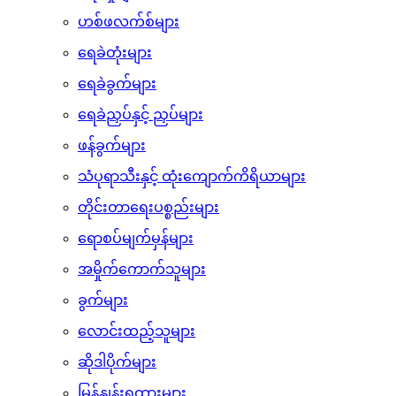
ဟစ်ဖလက်စ်များ
ရေခဲတုံးများ
ရေခဲခွက်များ
ရေခဲညှပ်နှင့် ညှပ်များ
ဖန်ခွက်များ
သံပုရာသီးနှင့် ထုံးကျောက်ကိရိယာများ
တိုင်းတာရေးပစ္စည်းများ
ရောစပ်မျက်မှန်များ
အမှိုက်ကောက်သူများ
ခွက်များ
လောင်းထည့်သူများ
ဆိုဒါပိုက်များ
မြန်နှုန်းရထားများ