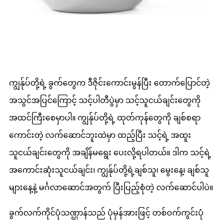
ကျွန်ုပ်တို့ရဲ့ ခွက်တွေက ဒီဇိုင်းကောင်းမွန်ပြီး တောက်ပြောင်တဲ့
အသွင်အပြင်ကြောင့် သင့်ပါတီပွဲမှာ သင့်သူငယ်ချင်းတွေကို
အထင်ကြီးစေမှာပါ။ ကျွန်ုပ်တို့ရဲ့ ထုတ်ကုန်တွေကို ချစ်စရာ
ကောင်းတဲ့ လက်ဆောင်ဘူးထဲမှာ ထည့်ပြီး သင့်ရဲ့ အထူး
သူငယ်ချင်းတွေကို အချိန်မရွေး ပေးလို့ရပါတယ်။ ဒါက သင့်ရဲ့
အကောင်းဆုံးသူငယ်ချင်း၊ ကျွန်ုပ်တို့ရဲ့ချစ်သူ၊ မွေးနေ့၊ ချစ်သူ
များနေ့နဲ့ မင်္ဂလာဆောင်အတွက် ပြီးပြည့်စုံတဲ့ လက်ဆောင်ပါပဲ။
ခွက်လက်ကိုင်ပုံသဏ္ဌာန်သည် ပုံမှန်အားဖြင့် တစ်ဝက်ကွင်းပုံ