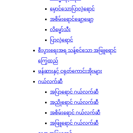
မှောင်သောပြာလဲ့ရောင်
အစိမ်းရောင်ဖျော့ဖျော့
လိမ္မော်သီး
ပြာလဲ့ရောင်
စီးပွားရေးအရ သန့်စင်သော အဖြူရောင်
ကြွေထည်
ဖန်ဆားနှင့် ငရုတ်ကောင်းအိုးများ
ဂယ်လက်ဆီ
အပြာရောင် ဂယ်လက်ဆီ
အညိုရောင် ဂယ်လက်ဆီ
အစိမ်းရောင် ဂယ်လက်ဆီ
အဖြူရောင် ဂယ်လက်ဆီ