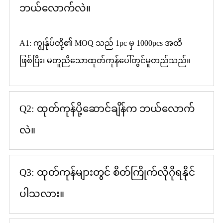
ဘယ်လောက်လဲ။
A1: ကျွန်ုပ်တို့၏ MOQ သည် 1pc မှ 1000pcs အထိ
ဖြစ်ပြီး၊ မတူညီသောထုတ်ကုန်ပေါ်တွင်မူတည်သည်။
Q2: ထုတ်ကုန်ပို့ဆောင်ချိန်က ဘယ်လောက်
လဲ။
Q3: ထုတ်ကုန်များတွင် စိတ်ကြိုက်လိုဂိုရနိုင်
ပါသလား။