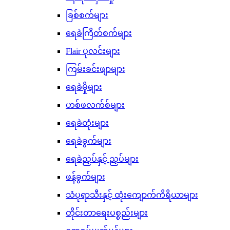
ခြစ်စက်များ
ရေခဲကြိတ်စက်များ
Flair ပုလင်းများ
ကြမ်းခင်းဖျာများ
ရေခဲမှိုများ
ဟစ်ဖလက်စ်များ
ရေခဲတုံးများ
ရေခဲခွက်များ
ရေခဲညှပ်နှင့် ညှပ်များ
ဖန်ခွက်များ
သံပုရာသီးနှင့် ထုံးကျောက်ကိရိယာများ
တိုင်းတာရေးပစ္စည်းများ