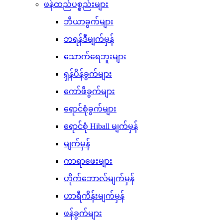
ဖန်ထည်ပစ္စည်းများ
ဘီယာခွက်များ
ဘရန်ဒီမျက်မှန်
သောက်ရေဘူးများ
ရှန်ပိန်ခွက်များ
ကော်ဖီခွက်များ
ရောင်စုံခွက်များ
ရောင်စုံ Hiball မျက်မှန်
မျက်မှန်
ကာရာဖေးများ
ဟိုက်ဘောလ်မျက်မှန်
ဟာရီကိန်းမျက်မှန်
ဖန်ခွက်များ