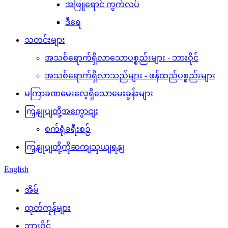
အဖြူရောင် ကွက်လပ်
ဒီရေ
သတင်းများ
အသစ်ရောက်ရှိလာသောပစ္စည်းများ - ဘားဝိုင်
အသစ်ရောက်ရှိလာသည်များ - ဖန်ထည်ပစ္စည်းများ
မကြာခဏမေးလေ့ရှိသောမေးခွန်းများ
ကြှနျုပျတို့အကွောငျး
စက်ရုံခရီးစဉ်
ကြှနျုပျတို့ကိုဆကျသှယျရနျ
English
အိမ်
ထုတ်ကုန်များ
ဘားဝိုင်