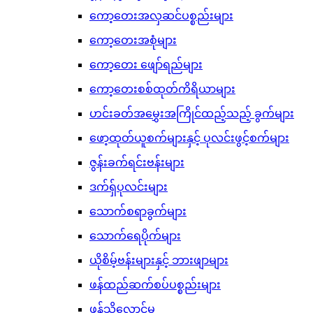
ကော့တေးအလှဆင်ပစ္စည်းများ
ကော့တေးအစုံများ
ကော့တေး ဖျော်ရည်များ
ကော့တေးစစ်ထုတ်ကိရိယာများ
ဟင်းခတ်အမွှေးအကြိုင်ထည့်သည့် ခွက်များ
ဖော့ထုတ်ယူစက်များနှင့် ပုလင်းဖွင့်စက်များ
ဇွန်းခက်ရင်းဗန်းများ
ဒက်ရှ်ပုလင်းများ
သောက်စရာခွက်များ
သောက်ရေပိုက်များ
ယိုစိမ့်ဗန်းများနှင့် ဘားဖျာများ
ဖန်ထည်ဆက်စပ်ပစ္စည်းများ
ဖန်သိုလှောင်မှု