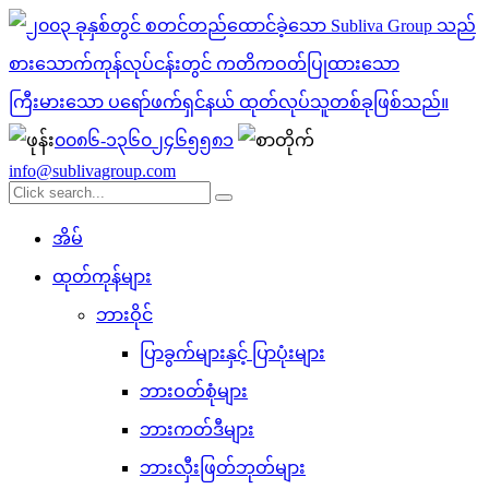
၀၀၈၆-၁၃၆၀၂၄၆၅၅၈၁
info@sublivagroup.com
အိမ်
ထုတ်ကုန်များ
ဘားဝိုင်
ပြာခွက်များနှင့် ပြာပုံးများ
ဘားဝတ်စုံများ
ဘားကတ်ဒီများ
ဘားလှီးဖြတ်ဘုတ်များ