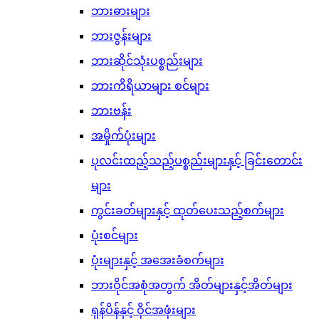
ဘားဓားများ
ဘားဇွန်းများ
ဘားဆိုင်သုံးပစ္စည်းများ
ဘားကိရိယာများ စင်များ
ဘားဗန်း
အမှိုက်ပုံးများ
ပုလင်းထည့်သည့်ပစ္စည်းများနှင့် ခြင်းတောင်း
များ
ကွင်းခတ်များနှင့် ထုတ်ပေးသည့်စက်များ
ပုံးစင်များ
ပုံးများနှင့် အအေးခံစက်များ
ဘားဝိုင်အစုံအတွက် အိတ်များနှင့်အိတ်များ
ရှန်ပိန်နှင့် ဝိုင်အဖုံးများ