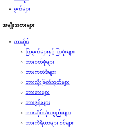
ခွက်များ
အမျိုးအစားများ
ဘားဝိုင်
ပြာခွက်များနှင့် ပြာပုံးများ
ဘားဝတ်စုံများ
ဘားကတ်ဒီများ
ဘားလှီးဖြတ်ဘုတ်များ
ဘားဓားများ
ဘားဇွန်းများ
ဘားဆိုင်သုံးပစ္စည်းများ
ဘားကိရိယာများ စင်များ