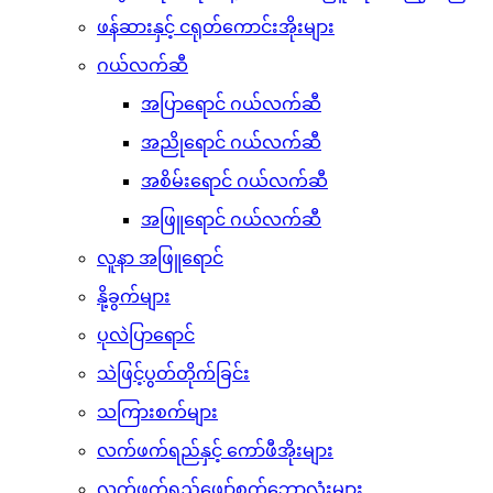
ဖန်ဆားနှင့် ငရုတ်ကောင်းအိုးများ
ဂယ်လက်ဆီ
အပြာရောင် ဂယ်လက်ဆီ
အညိုရောင် ဂယ်လက်ဆီ
အစိမ်းရောင် ဂယ်လက်ဆီ
အဖြူရောင် ဂယ်လက်ဆီ
လူနာ အဖြူရောင်
နို့ခွက်များ
ပုလဲပြာရောင်
သဲဖြင့်ပွတ်တိုက်ခြင်း
သကြားစက်များ
လက်ဖက်ရည်နှင့် ကော်ဖီအိုးများ
လက်ဖက်ရည်ဖျော်စက်ဘောလုံးများ