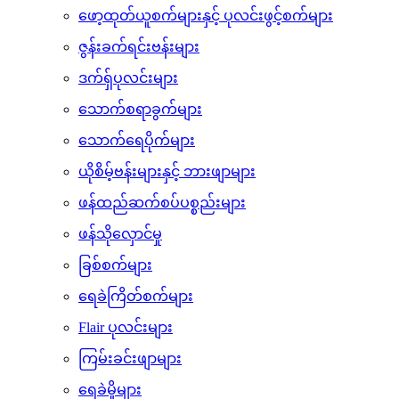
ဖော့ထုတ်ယူစက်များနှင့် ပုလင်းဖွင့်စက်များ
ဇွန်းခက်ရင်းဗန်းများ
ဒက်ရှ်ပုလင်းများ
သောက်စရာခွက်များ
သောက်ရေပိုက်များ
ယိုစိမ့်ဗန်းများနှင့် ဘားဖျာများ
ဖန်ထည်ဆက်စပ်ပစ္စည်းများ
ဖန်သိုလှောင်မှု
ခြစ်စက်များ
ရေခဲကြိတ်စက်များ
Flair ပုလင်းများ
ကြမ်းခင်းဖျာများ
ရေခဲမှိုများ