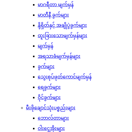
မာဂရီတာ မျက်မှန်
မာတီနီ ခွက်များ
နို့ရှိတ်နှင့် အချိုပွဲခွက်များ
ထူးခြားသောမျက်မှန်များ
မျက်မှန်
အရသာခံမျက်မှန်များ
ခွက်များ
သွေးစုပ်ဖုတ်ကောင်မျက်မှန်
ရေခွက်များ
ဝိုင်ခွက်များ
မီးဖိုချောင်သုံးပစ္စည်းများ
ဘောလ်တာများ
ဝါးငွေ့အိုးများ