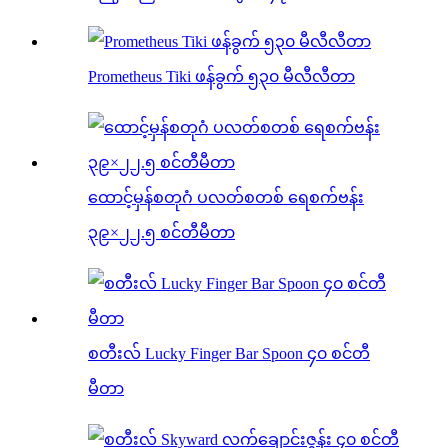
Prometheus Tiki ဖန်ခွက် ၅၃၀ မီလီလီတာ
ထောင့်မှန်စတုဂံ ပလတ်စတစ် ရေစက်ဗန်း
၃၉×၂၂.၅ စင်တီမီတာ
စတီးလ် Lucky Finger Bar Spoon ၄၀ စင်တီ
မီတာ