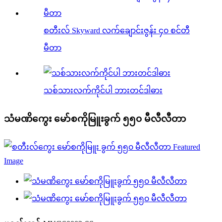
စတီးလ် Skyward လက်ချောင်းဇွန်း ၄၀ စင်တီ
မီတာ
သစ်သားလက်ကိုင်ပါ ဘားတင်ဒါဓား
သံမဏိကွေး မော်စကိုမြူးခွက် ၅၅၀ မီလီလီတာ