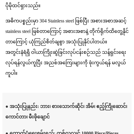
ပိုမိုထင်ရှားသည်။
အဓိကပစ္စည်းမှာ 304 Stainless steel ဖြစ်ပြီး အစားအစာအဆင့်
stainless steel ဖြစ်တာကြောင့် အစားအစာနဲ့ တိုက်ရိုက်ထိတွေ့နိုင်
တာကြောင့် ယုံကြည်စိတ်ချစွာ အသုံးပြုနိုင်ပါတယ်။
အတွင်းနံရံရှိ ဝါယာကြိုးဆွဲခြင်းလုပ်ငန်းစဉ်သည် သန့်ရှင်းရေး
လုပ်ရန်လွယ်ကူပြီး အညစ်အကြေးများကို ဖုံးကွယ်ရန် မလွယ်
ကူပါ။
● အသုံးပြုနည်း: ဘား၊ စားသောက်ဆိုင်၊ အိမ်၊ ဧည့်ကြိုဆောင်၊
ကောင်တာ၊ မီးဖိုချောင်
● ထောက်ပံ့ရေးစွမ်းရည်: တစ်လလျှင် 10000 Piece/Pieces