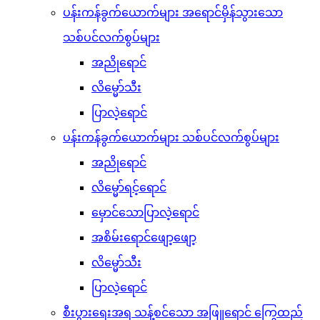
ပန်းကန်ခွက်ယောက်များ အရောင်မှိန်သွားသော
သစ်ပင်လက်စွပ်များ
အညိုရောင်
လိမ္မော်သီး
ပြာလဲ့ရောင်
ပန်းကန်ခွက်ယောက်များ သစ်ပင်လက်စွပ်များ
အညိုရောင်
လိမ္မော်ရင့်ရောင်
မှောင်သောပြာလဲ့ရောင်
အစိမ်းရောင်ဖျော့ဖျော့
လိမ္မော်သီး
ပြာလဲ့ရောင်
စီးပွားရေးအရ သန့်စင်သော အဖြူရောင် ကြွေထည်