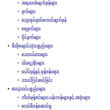
အရသာခံမျက်မှန်များ
ခွက်များ
သွေးစုပ်ဖုတ်ကောင်မျက်မှန်
ရေခွက်များ
ဝိုင်ခွက်များ
မီးဖိုချောင်သုံးပစ္စည်းများ
ဘောလ်တာများ
ဝါးငွေ့အိုးများ
ပေါင်မုန့်နှင့် မုန့်ဗန်းများ
ဘာဂါပြင်ဆင်ခြင်း
စားပွဲတင်ပစ္စည်းများ
ကိတ်မုန့်စင်များ၊ ပန်းကန်များနှင့် အဖုံးများ
ကော်ဖီဝန်ဆောင်မှု