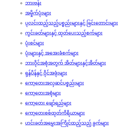
ဘားဗန်း
အမှိုက်ပုံးများ
ပုလင်းထည့်သည့်ပစ္စည်းများနှင့် ခြင်းတောင်းများ
ကွင်းခတ်များနှင့် ထုတ်ပေးသည့်စက်များ
ပုံးစင်များ
ပုံးများနှင့် အအေးခံစက်များ
ဘားဝိုင်အစုံအတွက် အိတ်များနှင့်အိတ်များ
ရှန်ပိန်နှင့် ဝိုင်အဖုံးများ
ကော့တေးအလှဆင်ပစ္စည်းများ
ကော့တေးအစုံများ
ကော့တေး ဖျော်ရည်များ
ကော့တေးစစ်ထုတ်ကိရိယာများ
ဟင်းခတ်အမွှေးအကြိုင်ထည့်သည့် ခွက်များ