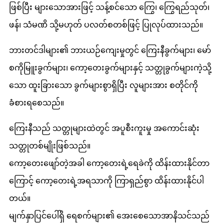
ဖြစ်ပြီး များသောအားဖြင့် သန့်စင်သော ကြွေ၊ ကြွေရည်သုတ်၊
ဖန်၊ သံမဏိ သို့မဟုတ် ပလတ်စတစ်ဖြင့် ပြုလုပ်ထားသည်။
ဘားတင်ဒါများ၏ ဘားယဉ်ကျေးမှုတွင် ကြေးနီခွက်များ၊ မော်
စကိုမြူးခွက်များ၊ ကော့တေးခွက်များနှင့် သတ္တုခွက်များကဲ့သို့
သော ထူးခြားသော ခွက်များစွာရှိပြီး လူများအား စတိုင်ကို
ခံစားရစေသည်။
ကြေးနီသည် သတ္တုများထဲတွင် အပူစီးကူးမှု အကောင်းဆုံး
သတ္တုတစ်မျိုးဖြစ်သည်။
ကော့တေးဖျော်တဲ့အခါ ကော့တေးရဲ့ရေခဲကို ထိန်းထားနိုင်တာ
ကြောင့် ကော့တေးရဲ့အရသာကို ကြာရှည်စွာ ထိန်းထားနိုင်ပါ
တယ်။
မျက်နှာပြင်ပေါ်ရှိ ရေစက်များ၏ အေးစေသောအာနိသင်သည်