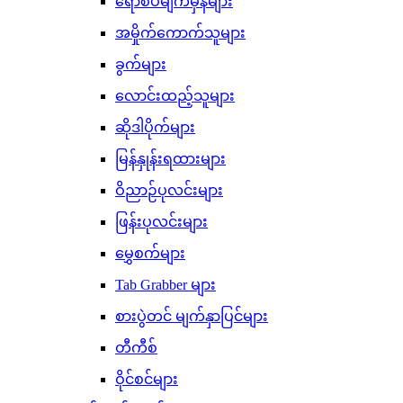
ရောစပ်မျက်မှန်များ
အမှိုက်ကောက်သူများ
ခွက်များ
လောင်းထည့်သူများ
ဆိုဒါပိုက်များ
မြန်နှုန်းရထားများ
ဝိညာဉ်ပုလင်းများ
ဖြန်းပုလင်းများ
မွှေစက်များ
Tab Grabber များ
စားပွဲတင် မျက်နှာပြင်များ
တီကီစ်
ဝိုင်စင်များ