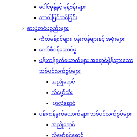
ပေါင်မုန့်နှင့် မုန့်ဗန်းများ
ဘာဂါပြင်ဆင်ခြင်း
စားပွဲတင်ပစ္စည်းများ
ကိတ်မုန့်စင်များ၊ ပန်းကန်များနှင့် အဖုံးများ
ကော်ဖီဝန်ဆောင်မှု
ပန်းကန်ခွက်ယောက်များ အရောင်မှိန်သွားသော
သစ်ပင်လက်စွပ်များ
အညိုရောင်
လိမ္မော်သီး
ပြာလဲ့ရောင်
ပန်းကန်ခွက်ယောက်များ သစ်ပင်လက်စွပ်များ
အညိုရောင်
လိမ္မော်ရင့်ရောင်