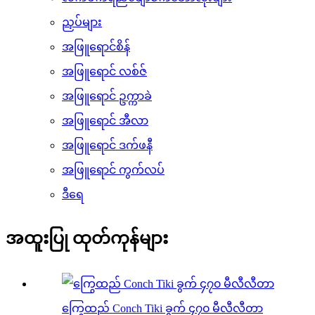
ညှပ်များ
အဖြူရောင်စိန်
အဖြူရောင် လစ်ဇ်
အဖြူရောင် ဥက္ကာခဲ
အဖြူရောင် အီလာ
အဖြူရောင် ဒက်ဖနီ
အဖြူရောင် ကွက်လပ်
ဒီရေ
အထူးပြု ထုတ်ကုန်များ
ကြွေထည် Conch Tiki ခွက် ၄၇၀ မီလီလီတာ