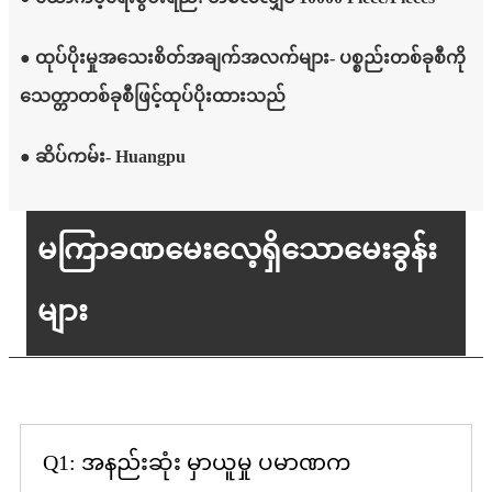
● ထုပ်ပိုးမှုအသေးစိတ်အချက်အလက်များ- ပစ္စည်းတစ်ခုစီကို
သေတ္တာတစ်ခုစီဖြင့်ထုပ်ပိုးထားသည်
● ဆိပ်ကမ်း- Huangpu
မကြာခဏမေးလေ့ရှိသောမေးခွန်း
များ
Q1: အနည်းဆုံး မှာယူမှု ပမာဏက