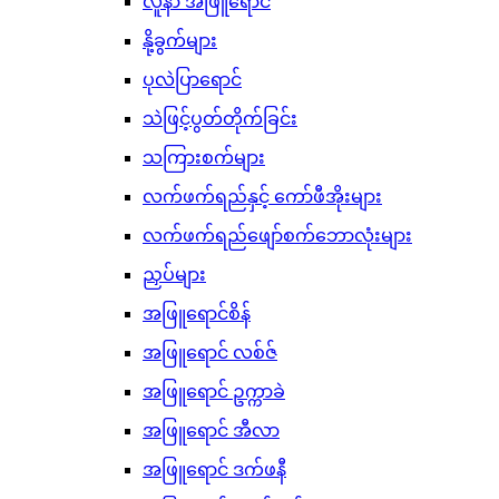
လူနာ အဖြူရောင်
နို့ခွက်များ
ပုလဲပြာရောင်
သဲဖြင့်ပွတ်တိုက်ခြင်း
သကြားစက်များ
လက်ဖက်ရည်နှင့် ကော်ဖီအိုးများ
လက်ဖက်ရည်ဖျော်စက်ဘောလုံးများ
ညှပ်များ
အဖြူရောင်စိန်
အဖြူရောင် လစ်ဇ်
အဖြူရောင် ဥက္ကာခဲ
အဖြူရောင် အီလာ
အဖြူရောင် ဒက်ဖနီ