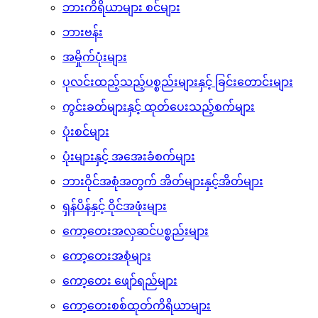
ဘားကိရိယာများ စင်များ
ဘားဗန်း
အမှိုက်ပုံးများ
ပုလင်းထည့်သည့်ပစ္စည်းများနှင့် ခြင်းတောင်းများ
ကွင်းခတ်များနှင့် ထုတ်ပေးသည့်စက်များ
ပုံးစင်များ
ပုံးများနှင့် အအေးခံစက်များ
ဘားဝိုင်အစုံအတွက် အိတ်များနှင့်အိတ်များ
ရှန်ပိန်နှင့် ဝိုင်အဖုံးများ
ကော့တေးအလှဆင်ပစ္စည်းများ
ကော့တေးအစုံများ
ကော့တေး ဖျော်ရည်များ
ကော့တေးစစ်ထုတ်ကိရိယာများ