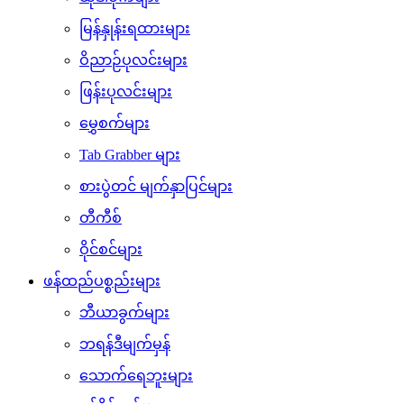
မြန်နှုန်းရထားများ
ဝိညာဉ်ပုလင်းများ
ဖြန်းပုလင်းများ
မွှေစက်များ
Tab Grabber များ
စားပွဲတင် မျက်နှာပြင်များ
တီကီစ်
ဝိုင်စင်များ
ဖန်ထည်ပစ္စည်းများ
ဘီယာခွက်များ
ဘရန်ဒီမျက်မှန်
သောက်ရေဘူးများ