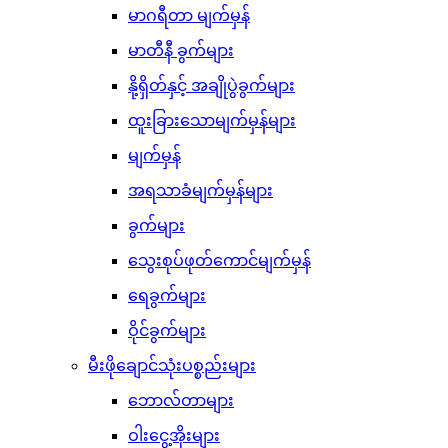
မာဂရီတာ မျက်မှန်
မာတီနီ ခွက်များ
နို့ရှိတ်နှင့် အချိုပွဲခွက်များ
ထူးခြားသောမျက်မှန်များ
မျက်မှန်
အရသာခံမျက်မှန်များ
ခွက်များ
သွေးစုပ်ဖုတ်ကောင်မျက်မှန်
ရေခွက်များ
ဝိုင်ခွက်များ
မီးဖိုချောင်သုံးပစ္စည်းများ
ဘောလ်တာများ
ဝါးငွေ့အိုးများ