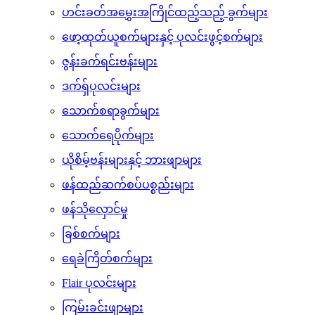
ဟင်းခတ်အမွှေးအကြိုင်ထည့်သည့် ခွက်များ
ဖော့ထုတ်ယူစက်များနှင့် ပုလင်းဖွင့်စက်များ
ဇွန်းခက်ရင်းဗန်းများ
ဒက်ရှ်ပုလင်းများ
သောက်စရာခွက်များ
သောက်ရေပိုက်များ
ယိုစိမ့်ဗန်းများနှင့် ဘားဖျာများ
ဖန်ထည်ဆက်စပ်ပစ္စည်းများ
ဖန်သိုလှောင်မှု
ခြစ်စက်များ
ရေခဲကြိတ်စက်များ
Flair ပုလင်းများ
ကြမ်းခင်းဖျာများ