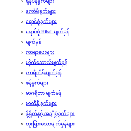
ရှန်ပိန်ခွက်များ
ကော်ဖီခွက်များ
ရောင်စုံခွက်များ
ရောင်စုံ Hiball မျက်မှန်
မျက်မှန်
ကာရာဖေးများ
ဟိုက်ဘောလ်မျက်မှန်
ဟာရီကိန်းမျက်မှန်
ဖန်ခွက်များ
မာဂရီတာ မျက်မှန်
မာတီနီ ခွက်များ
နို့ရှိတ်နှင့် အချိုပွဲခွက်များ
ထူးခြားသောမျက်မှန်များ