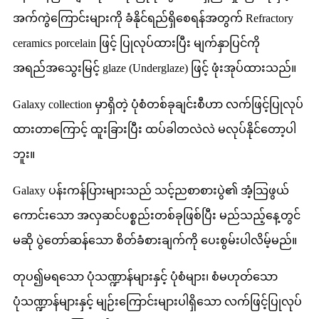
အက်ကွဲကြောင်းများကို ခံနိုင်ရည်ရှိစေရန်အတွက် Refractory
ceramics porcelain ဖြင့် ပြုလုပ်ထားပြီး မျက်နှာပြင်ကို
အရည်အသွေးမြင့် glaze (Underglaze) ဖြင့် ဖုံးအုပ်ထားသည်။
Galaxy collection မှာရှိတဲ့ ပုံစံတစ်ခုချင်းစီဟာ လက်ဖြင့်ပြုလုပ်
ထားတာကြောင့် ထူးခြားပြီး ထပ်ခါတလဲလဲ မလုပ်နိုင်တော့ပါ
ဘူး။
Galaxy ပန်းကန်ပြားများသည် သင့်ညစာစားပွဲ၏ အံ့သြဖွယ်
ကောင်းသော အလှဆင်ပစ္စည်းတစ်ခုဖြစ်ပြီး မည်သည့်နေ့တွင်
မဆို ပွဲတော်ဆန်သော စိတ်ခံစားချက်ကို ပေးစွမ်းပါလိမ့်မည်။
တုပ၍မရသော ပုံသဏ္ဍာန်များနှင့် ပုံစံများ၊ စံမဟုတ်သော
ပုံသဏ္ဍာန်များနှင့် မျဉ်းကြောင်းများပါရှိသော လက်ဖြင့်ပြုလုပ်