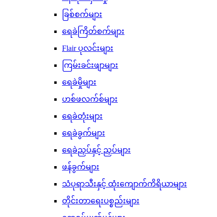
ခြစ်စက်များ
ရေခဲကြိတ်စက်များ
Flair ပုလင်းများ
ကြမ်းခင်းဖျာများ
ရေခဲမှိုများ
ဟစ်ဖလက်စ်များ
ရေခဲတုံးများ
ရေခဲခွက်များ
ရေခဲညှပ်နှင့် ညှပ်များ
ဖန်ခွက်များ
သံပုရာသီးနှင့် ထုံးကျောက်ကိရိယာများ
တိုင်းတာရေးပစ္စည်းများ