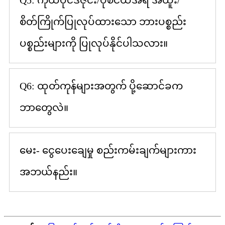
စိတ်ကြိုက်ပြုလုပ်ထားသော ဘားပစ္စည်း
ပစ္စည်းများကို ပြုလုပ်နိုင်ပါသလား။
Q6: ထုတ်ကုန်များအတွက် ပို့ဆောင်ခက
ဘာတွေလဲ။
မေး- ငွေပေးချေမှု စည်းကမ်းချက်များကား
အဘယ်နည်း။