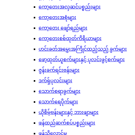
ကော့တေးအလှဆင်ပစ္စည်းများ
ကော့တေးအစုံများ
ကော့တေး ဖျော်ရည်များ
ကော့တေးစစ်ထုတ်ကိရိယာများ
ဟင်းခတ်အမွှေးအကြိုင်ထည့်သည့် ခွက်များ
ဖော့ထုတ်ယူစက်များနှင့် ပုလင်းဖွင့်စက်များ
ဇွန်းခက်ရင်းဗန်းများ
ဒက်ရှ်ပုလင်းများ
သောက်စရာခွက်များ
သောက်ရေပိုက်များ
ယိုစိမ့်ဗန်းများနှင့် ဘားဖျာများ
ဖန်ထည်ဆက်စပ်ပစ္စည်းများ
ဖန်သိုလှောင်မှု