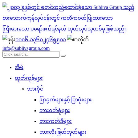
၀၀၈၆-၁၃၆၀၂၄၆၅၅၈၁
info@sublivagroup.com
အိမ်
ထုတ်ကုန်များ
ဘားဝိုင်
ပြာခွက်များနှင့် ပြာပုံးများ
ဘားဝတ်စုံများ
ဘားကတ်ဒီများ
ဘားလှီးဖြတ်ဘုတ်များ