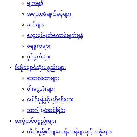
မျက်မှန်
အရသာခံမျက်မှန်များ
ခွက်များ
သွေးစုပ်ဖုတ်ကောင်မျက်မှန်
ရေခွက်များ
ဝိုင်ခွက်များ
မီးဖိုချောင်သုံးပစ္စည်းများ
ဘောလ်တာများ
ဝါးငွေ့အိုးများ
ပေါင်မုန့်နှင့် မုန့်ဗန်းများ
ဘာဂါပြင်ဆင်ခြင်း
စားပွဲတင်ပစ္စည်းများ
ကိတ်မုန့်စင်များ၊ ပန်းကန်များနှင့် အဖုံးများ