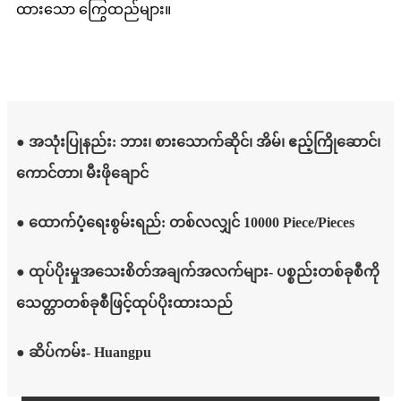
ထားသော ကြွေထည်များ။
● အသုံးပြုနည်း: ဘား၊ စားသောက်ဆိုင်၊ အိမ်၊ ဧည့်ကြိုဆောင်၊
ကောင်တာ၊ မီးဖိုချောင်
● ထောက်ပံ့ရေးစွမ်းရည်: တစ်လလျှင် 10000 Piece/Pieces
● ထုပ်ပိုးမှုအသေးစိတ်အချက်အလက်များ- ပစ္စည်းတစ်ခုစီကို
သေတ္တာတစ်ခုစီဖြင့်ထုပ်ပိုးထားသည်
● ဆိပ်ကမ်း- Huangpu