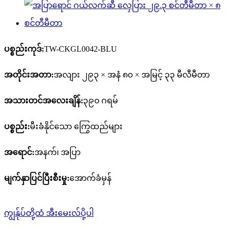
ပစ္စည်းကုဒ်:
TW-CKGL0042-BLU
အတိုင်းအတာ:
အလျား ၂၉၃ × အနံ ၈၀ × အမြင့် ၃၃ မီလီမီတာ
အသားတင်အလေးချိန်:
၃၉၀ ဂရမ်
ပစ္စည်း:
မီးခံနိုင်သော ကြွေထည်များ
အရောင်:
အနက်၊ အပြာ
မျက်နှာပြင်ပြီးစီးမှု:
အောက်ခံမှန်
ကျွန်ုပ်တို့ထံ အီးမေးလ်ပို့ပါ