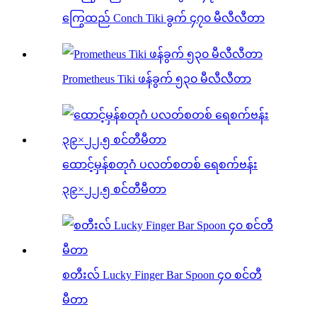
ကြွေထည် Conch Tiki ခွက် ၄၇၀ မီလီလီတာ
Prometheus Tiki ဖန်ခွက် ၅၃၀ မီလီလီတာ
ထောင့်မှန်စတုဂံ ပလတ်စတစ် ရေစက်ဗန်း
၃၉×၂၂.၅ စင်တီမီတာ
စတီးလ် Lucky Finger Bar Spoon ၄၀ စင်တီ
မီတာ