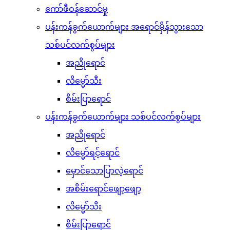
ကော်ဖီဝန်ဆောင်မှု
ပန်းကန်ခွက်ယောက်များ အရောင်မှိန်သွားသော
သစ်ပင်လက်စွပ်များ
အညိုရောင်
လိမ္မော်သီး
စိမ်းပြာရောင်
ပန်းကန်ခွက်ယောက်များ သစ်ပင်လက်စွပ်များ
အညိုရောင်
လိမ္မော်ရင့်ရောင်
မှောင်သောပြာလဲ့ရောင်
အစိမ်းရောင်ဖျော့ဖျော့
လိမ္မော်သီး
စိမ်းပြာရောင်