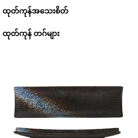
ထုတ်ကုန်အသေးစိတ်
ထုတ်ကုန် တဂ်များ