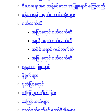
စီးပွားရေးအရ သန့်စင်သော အဖြူရောင် ကြွေထည်
ဖန်ဆားနှင့် ငရုတ်ကောင်းအိုးများ
ဂယ်လက်ဆီ
အပြာရောင် ဂယ်လက်ဆီ
အညိုရောင် ဂယ်လက်ဆီ
အစိမ်းရောင် ဂယ်လက်ဆီ
အဖြူရောင် ဂယ်လက်ဆီ
လူနာ အဖြူရောင်
နို့ခွက်များ
ပုလဲပြာရောင်
သဲဖြင့်ပွတ်တိုက်ခြင်း
သကြားစက်များ
လက်ဖက်ရည်နှင့် ကော်ဖီအိုးများ