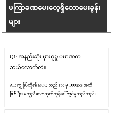
မကြာခဏမေးလေ့ရှိသောမေးခွန်း
များ
Q1: အနည်းဆုံး မှာယူမှု ပမာဏက
ဘယ်လောက်လဲ။
A1: ကျွန်ုပ်တို့၏ MOQ သည် 1pc မှ 1000pcs အထိ
ဖြစ်ပြီး၊ မတူညီသောထုတ်ကုန်ပေါ်တွင်မူတည်သည်။