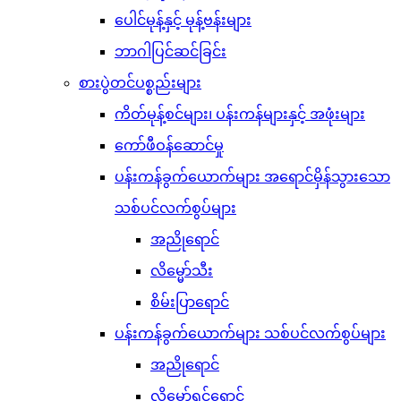
ပေါင်မုန့်နှင့် မုန့်ဗန်းများ
ဘာဂါပြင်ဆင်ခြင်း
စားပွဲတင်ပစ္စည်းများ
ကိတ်မုန့်စင်များ၊ ပန်းကန်များနှင့် အဖုံးများ
ကော်ဖီဝန်ဆောင်မှု
ပန်းကန်ခွက်ယောက်များ အရောင်မှိန်သွားသော
သစ်ပင်လက်စွပ်များ
အညိုရောင်
လိမ္မော်သီး
စိမ်းပြာရောင်
ပန်းကန်ခွက်ယောက်များ သစ်ပင်လက်စွပ်များ
အညိုရောင်
လိမ္မော်ရင့်ရောင်