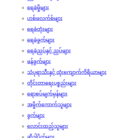
ရေခဲမှိုများ
ဟစ်ဖလက်စ်များ
ရေခဲတုံးများ
ရေခဲခွက်များ
ရေခဲညှပ်နှင့် ညှပ်များ
ဖန်ခွက်များ
သံပုရာသီးနှင့် ထုံးကျောက်ကိရိယာများ
တိုင်းတာရေးပစ္စည်းများ
ရောစပ်မျက်မှန်များ
အမှိုက်ကောက်သူများ
ခွက်များ
လောင်းထည့်သူများ
ဆိုဒါပိုက်များ