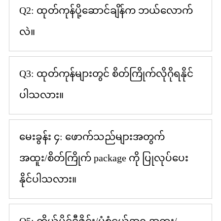
Q2: ထုတ်ကုန်ပို့ဆောင်ချိန်က ဘယ်လောက်
လဲ။
Q3: ထုတ်ကုန်များတွင် စိတ်ကြိုက်လိုဂိုရနိုင်
ပါသလား။
မေးခွန်း ၄: ဖောက်သည်များအတွက်
အထူး/စိတ်ကြိုက် package ကို ပြုလုပ်ပေး
နိုင်ပါသလား။
Q5: ကိုယ်ပိုင်ဒီဇိုင်း/ပုံစံငယ်အရ အထူး/