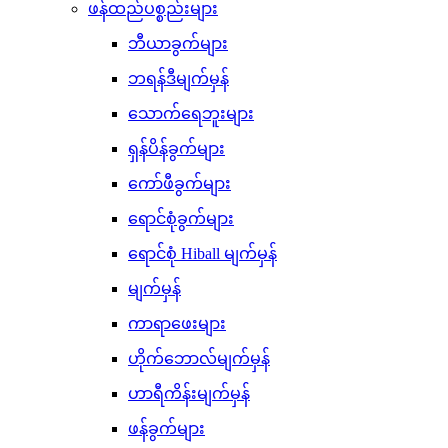
ဖန်ထည်ပစ္စည်းများ
ဘီယာခွက်များ
ဘရန်ဒီမျက်မှန်
သောက်ရေဘူးများ
ရှန်ပိန်ခွက်များ
ကော်ဖီခွက်များ
ရောင်စုံခွက်များ
ရောင်စုံ Hiball မျက်မှန်
မျက်မှန်
ကာရာဖေးများ
ဟိုက်ဘောလ်မျက်မှန်
ဟာရီကိန်းမျက်မှန်
ဖန်ခွက်များ