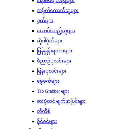
ရောစပ်မျက်မှန်များ
အမှိုက်ကောက်သူများ
ခွက်များ
လောင်းထည့်သူများ
ဆိုဒါပိုက်များ
မြန်နှုန်းရထားများ
ဝိညာဉ်ပုလင်းများ
ဖြန်းပုလင်းများ
မွှေစက်များ
Tab Grabber များ
စားပွဲတင် မျက်နှာပြင်များ
တီကီစ်
ဝိုင်စင်များ