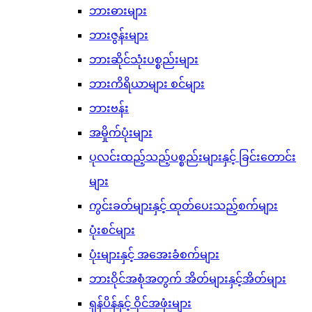
ဘားဓားများ
ဘားဇွန်းများ
ဘားဆိုင်သုံးပစ္စည်းများ
ဘားကိရိယာများ စင်များ
ဘားဗန်း
အမှိုက်ပုံးများ
ပုလင်းထည့်သည့်ပစ္စည်းများနှင့် ခြင်းတောင်း
များ
ကွင်းခတ်များနှင့် ထုတ်ပေးသည့်စက်များ
ပုံးစင်များ
ပုံးများနှင့် အအေးခံစက်များ
ဘားဝိုင်အစုံအတွက် အိတ်များနှင့်အိတ်များ
ရှန်ပိန်နှင့် ဝိုင်အဖုံးများ