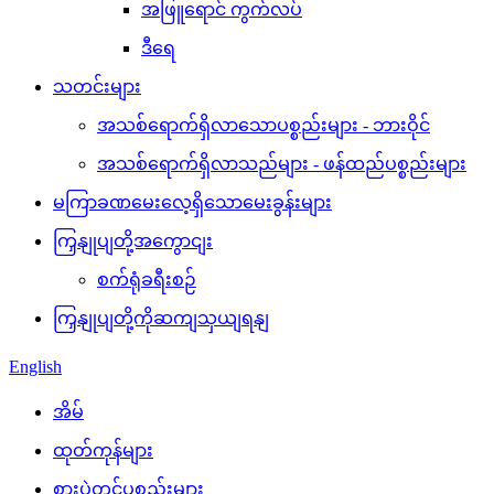
အဖြူရောင် ကွက်လပ်
ဒီရေ
သတင်းများ
အသစ်ရောက်ရှိလာသောပစ္စည်းများ - ဘားဝိုင်
အသစ်ရောက်ရှိလာသည်များ - ဖန်ထည်ပစ္စည်းများ
မကြာခဏမေးလေ့ရှိသောမေးခွန်းများ
ကြှနျုပျတို့အကွောငျး
စက်ရုံခရီးစဉ်
ကြှနျုပျတို့ကိုဆကျသှယျရနျ
English
အိမ်
ထုတ်ကုန်များ
စားပွဲတင်ပစ္စည်းများ