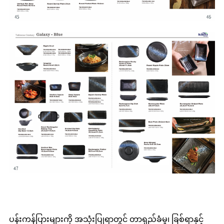
ပန်းကန်ပြားများကို အသုံးပြုရာတွင် တာရှည်ခံမှု၊ ခြစ်ရာနှင့်