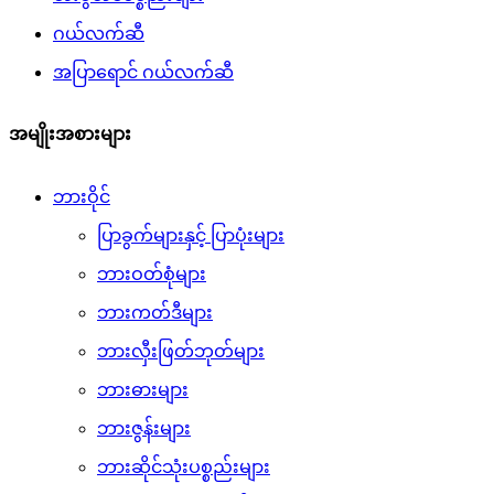
ဂယ်လက်ဆီ
အပြာရောင် ဂယ်လက်ဆီ
အမျိုးအစားများ
ဘားဝိုင်
ပြာခွက်များနှင့် ပြာပုံးများ
ဘားဝတ်စုံများ
ဘားကတ်ဒီများ
ဘားလှီးဖြတ်ဘုတ်များ
ဘားဓားများ
ဘားဇွန်းများ
ဘားဆိုင်သုံးပစ္စည်းများ