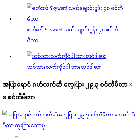
စတီးလ် Skyward လက်ချောင်းဇွန်း ၄၀ စင်တီ
မီတာ
သစ်သားလက်ကိုင်ပါ ဘားတင်ဒါဓား
အပြာရောင် ဂယ်လက်ဆီ လှေပြား ၂၉.၃ စင်တီမီတာ ×
၈ စင်တီမီတာ